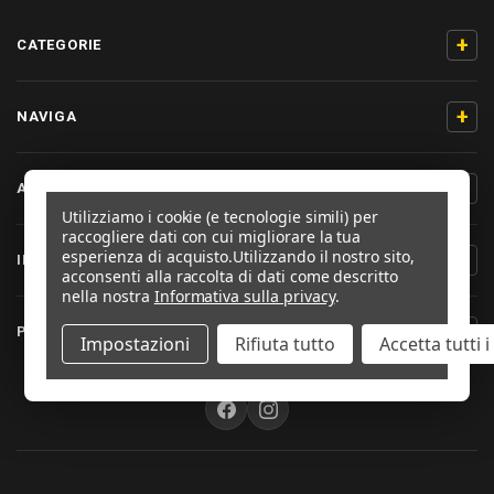
+
CATEGORIE
+
NAVIGA
+
AIUTO & CONTATTO
Utilizziamo i cookie (e tecnologie simili) per
raccogliere dati con cui migliorare la tua
esperienza di acquisto.
Utilizzando il nostro sito,
+
INFORMAZIONI PRODOTTO
acconsenti alla raccolta di dati come descritto
nella nostra
Informativa sulla privacy
.
+
PRO-BOLT ITALIA
Impostazioni
Rifiuta tutto
Accetta tutti 
SEGUICI