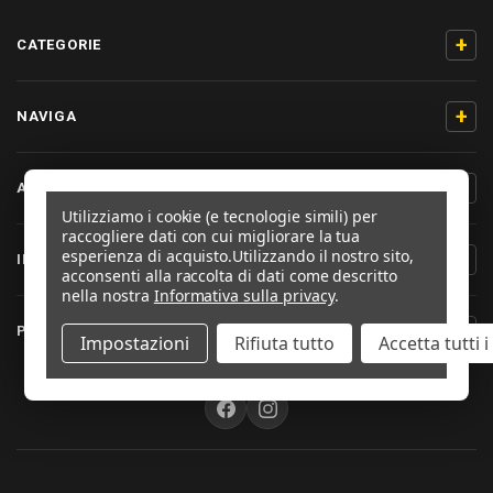
+
CATEGORIE
+
NAVIGA
+
AIUTO & CONTATTO
Utilizziamo i cookie (e tecnologie simili) per
raccogliere dati con cui migliorare la tua
esperienza di acquisto.
Utilizzando il nostro sito,
+
INFORMAZIONI PRODOTTO
acconsenti alla raccolta di dati come descritto
nella nostra
Informativa sulla privacy
.
+
PRO-BOLT ITALIA
Impostazioni
Rifiuta tutto
Accetta tutti 
SEGUICI