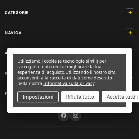
+
CATEGORIE
+
NAVIGA
+
AIUTO & CONTATTO
Utilizziamo i cookie (e tecnologie simili) per
raccogliere dati con cui migliorare la tua
esperienza di acquisto.
Utilizzando il nostro sito,
+
INFORMAZIONI PRODOTTO
acconsenti alla raccolta di dati come descritto
nella nostra
Informativa sulla privacy
.
+
PRO-BOLT ITALIA
Impostazioni
Rifiuta tutto
Accetta tutti 
SEGUICI