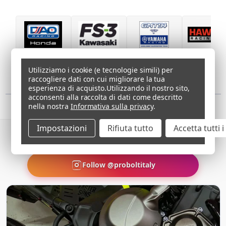
e
cl
fa
Utilizziamo i cookie (e tecnologie simili) per
raccogliere dati con cui migliorare la tua
esperienza di acquisto.
Utilizzando il nostro sito,
acconsenti alla raccolta di dati come descritto
nella nostra
Informativa sulla privacy
.
DIVENTA SOCIAL – CONDIVIDI LE FOTO DELLA TUA MOTO
Impostazioni
Rifiuta tutto
Accetta tutti 
EQUIPAGGIATA CON PRO-BOLT USANDO HASHTAG
#PROBOLT
Follow @proboltitaly