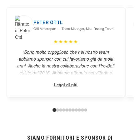
PETER ÖTTL
Öttl Motorsport — Team Manager, Max Racing Team
★★★★★
"Sono molto orgoglioso che nel nostro team
"Pr
abbiamo sponsor con cui lavoriamo già da molti
de
anni. Anche la nostra collaborazione con Pro-Bolt
co
esiste dal 2016. Abbiamo ottenuto sei vittorie e
P
molti podi nel Campionato del Mondo Moto3
bul
Leggi di più
insieme. Vincere il GP di casa di Pro-Bolt a
Silverstone nel 2021 è stato qualcosa di speciale.
«fi
Per essere a questo livello, servono prodotti della
al
migliore qualità. Con i prodotti Pro-Bolt, il nostro
team è perfettamente equipaggiato. È molto
si
importante avere partner affidabili come Pro-Bolt."
Wo
qua
SIAMO FORNITORI E SPONSOR DI