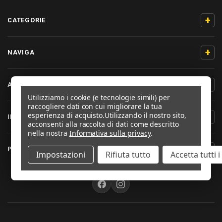
+
CATEGORIE
+
NAVIGA
+
AIUTO & CONTATTO
Utilizziamo i cookie (e tecnologie simili) per
raccogliere dati con cui migliorare la tua
esperienza di acquisto.
Utilizzando il nostro sito,
+
INFORMAZIONI PRODOTTO
acconsenti alla raccolta di dati come descritto
nella nostra
Informativa sulla privacy
.
+
PRO-BOLT ITALIA
Impostazioni
Rifiuta tutto
Accetta tutti 
SEGUICI