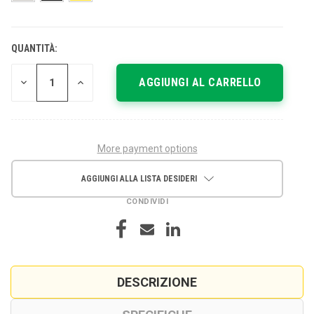
QUANTITÀ:
DISPONIBILITÀ
ATTUALE:
DIMINUISCI
AUMENTA
LA
LA
QUANTITÀ
QUANTITÀ
DI
DI
UNDEFINED
UNDEFINED
More payment options
AGGIUNGI ALLA LISTA DESIDERI
CONDIVIDI
DESCRIZIONE