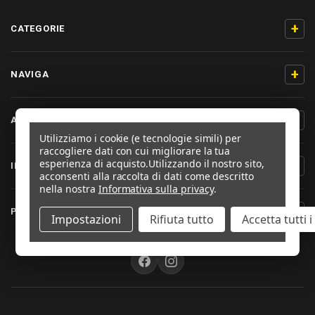
+
CATEGORIE
+
NAVIGA
+
AIUTO & CONTATTO
Utilizziamo i cookie (e tecnologie simili) per
raccogliere dati con cui migliorare la tua
esperienza di acquisto.
Utilizzando il nostro sito,
+
INFORMAZIONI PRODOTTO
acconsenti alla raccolta di dati come descritto
nella nostra
Informativa sulla privacy
.
+
PRO-BOLT ITALIA
Impostazioni
Rifiuta tutto
Accetta tutti 
SEGUICI