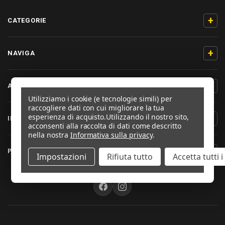
+
CATEGORIE
+
NAVIGA
+
AIUTO & CONTATTO
Utilizziamo i cookie (e tecnologie simili) per
raccogliere dati con cui migliorare la tua
esperienza di acquisto.
Utilizzando il nostro sito,
+
INFORMAZIONI PRODOTTO
acconsenti alla raccolta di dati come descritto
nella nostra
Informativa sulla privacy
.
+
PRO-BOLT ITALIA
Impostazioni
Rifiuta tutto
Accetta tutti 
SEGUICI