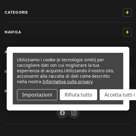
+
CATEGORIE
+
NAVIGA
+
AIUTO & CONTATTO
Utilizziamo i cookie (e tecnologie simili) per
raccogliere dati con cui migliorare la tua
esperienza di acquisto.
Utilizzando il nostro sito,
+
INFORMAZIONI PRODOTTO
acconsenti alla raccolta di dati come descritto
nella nostra
Informativa sulla privacy
.
+
PRO-BOLT ITALIA
Impostazioni
Rifiuta tutto
Accetta tutti 
SEGUICI