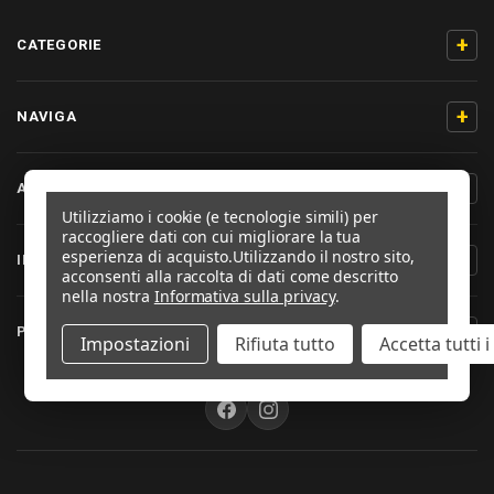
+
CATEGORIE
+
NAVIGA
+
AIUTO & CONTATTO
Utilizziamo i cookie (e tecnologie simili) per
raccogliere dati con cui migliorare la tua
esperienza di acquisto.
Utilizzando il nostro sito,
+
INFORMAZIONI PRODOTTO
acconsenti alla raccolta di dati come descritto
nella nostra
Informativa sulla privacy
.
+
PRO-BOLT ITALIA
Impostazioni
Rifiuta tutto
Accetta tutti 
SEGUICI