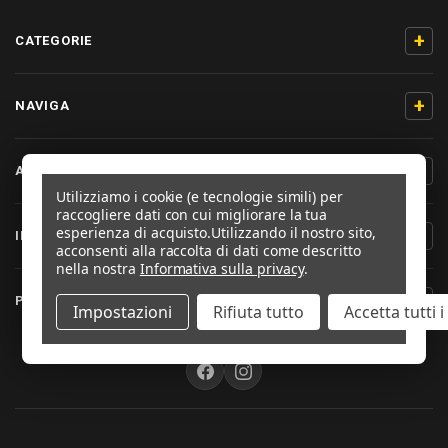
+
CATEGORIE
+
NAVIGA
+
AIUTO & CONTATTO
Utilizziamo i cookie (e tecnologie simili) per
raccogliere dati con cui migliorare la tua
esperienza di acquisto.
Utilizzando il nostro sito,
+
INFORMAZIONI PRODOTTO
acconsenti alla raccolta di dati come descritto
nella nostra
Informativa sulla privacy
.
+
PRO-BOLT ITALIA
Impostazioni
Rifiuta tutto
Accetta tutti 
SEGUICI