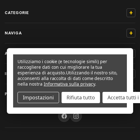
+
CATEGORIE
+
NAVIGA
+
AIUTO & CONTATTO
Utilizziamo i cookie (e tecnologie simili) per
raccogliere dati con cui migliorare la tua
esperienza di acquisto.
Utilizzando il nostro sito,
+
INFORMAZIONI PRODOTTO
acconsenti alla raccolta di dati come descritto
nella nostra
Informativa sulla privacy
.
+
PRO-BOLT ITALIA
Impostazioni
Rifiuta tutto
Accetta tutti 
SEGUICI