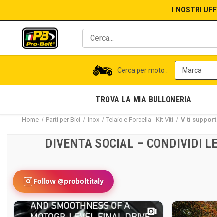
I NOSTRI UF
Cerca per moto :
TROVA LA MIA BULLONERIA
Home
Parti per Bici
Inox
Telaio e Forcella - Kit Viti
Viti suppor
DIVENTA SOCIAL – CONDIVIDI 
Follow @proboltitaly