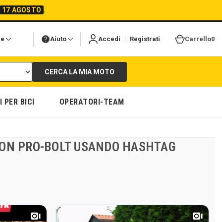
17 AGOSTO
.
|
ne
Aiuto
Accedi
Registrati
Carrello
0
CERCA LA MIA MOTO
 PER BICI
OPERATORI-TEAM
 CON PRO-BOLT USANDO HASHTAG