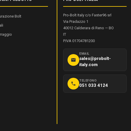
Pro-Bolt Italy c/o Faster96 srl
urazione Bolt
Via Pradazzo 1
li
40012
Calderara di Reno
—
BO
rraggio
IT
P.IVA 01704781200
EMAIL
sales@probolt-
italy.com
TELEFONO
051 033 4124